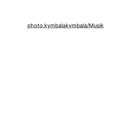
photo.kymbala
kymbala/Musik