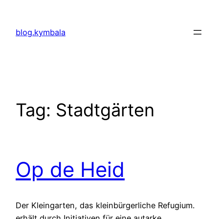
Skip
to
blog.kymbala
content
Tag:
Stadtgärten
Op de Heid
Der Kleingarten, das kleinbürgerliche Refugium.
erhält durch Initiativen für eine autarke