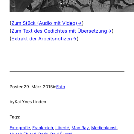
(
Zum Stück (Audio mit Video)→
)
(
Zum Text des Gedichtes mit Übersetzung→
)
(
Extrakt der Arbeitsnotizen→
)
Posted
29. März 2015
in
Foto
by
Kai Yves Linden
Tags:
Fotografie
, 
Frankreich
, 
Liberté
, 
Man Ray
, 
Medienkunst
, 