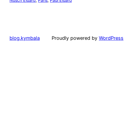
Nusch Éluard
, 
Paris
, 
Paul Éluard
blog.kymbala
Proudly powered by
WordPress