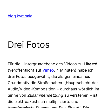
Skip
to
blog.kymbala
content
Drei Fotos
Für die Hintergrundebene des Videos zu
Liberté
(veröffentlicht auf
Vimeo
, 4 Minuten) habe ich
drei Fotos ausgewählt, die als gemeinsames
Grundmotiv die Straße haben. (Hauptschicht der
Audio/Video-Komposition – durchaus wörtlich im
Sinne von
Zusammensetzung
zu verstehen – ist
die elektroakustisch multiplizierte und
transformierte Stimme von Paul Éluard.) Die